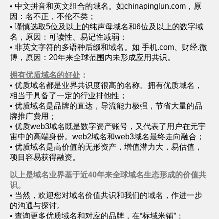
• 中文拼音和英文组合的域名。如chinapinglun.com，原
因：名不正，不伦不类；
• 谨慎选取5位及以上的纯声母域名和6位及以上的数字域
名，原因：可读性、易记性减弱；
• 非英文字符的多语种后缀和域名。如 手机.com、财经.微
博，原因：20年来全球范围内未形成应用共识。
拥有优质域名的好处
：
• 优质域名都是业界共识度很高的名称。拥有优质域名，
相当于具备了一定的行业排他性；
• 优质域名是品牌的直达，导流能力极强，节省大量的品
牌推广费用；
• 优质web3域名既是数字资产账号，又代表了用户在元宇
宙中的高端身份。web2域名和web3域名最终走向融合；
• 优质域名是高价值的无形资产，增值潜力大，易估值，
项目容易获得融资。
以上是域名业界基于近40年来全球域名生态形成的价值共
识。
• 当然，欢迎您对域名价值共识和我们的域名，作进一步
的沟通与探讨。
• 查询更多优质域名和对应的品牌，在“标域米铺”：